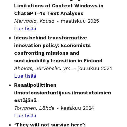
Limitations of Context Windows in
ChatGPT-4o Text Analyses
Mervaala, Kousa
- maaliskuu 2025
Lue lisää
Ideas behind transformative
innovation policy: Economists
confronting missions and
sustainability transition in Finland
Ahokas, Järvensivu ym.
- joulukuu 2024
Lue lisää
Reaalipoliittinen
ilmastoasiantuntijuus ilmastotoimien
estäjänä
Toivanen, Lähde
- kesäkuu 2024
Lue lisää
‘They will not survive here’: