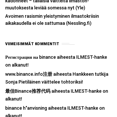
kadonneet – tällaisia väitteitä ilmaston­
muutoksesta leviää somessa nyt (Yle)
Avoimen rasismin yleistyminen ilmastokriisin
aikakaudella ei ole sattumaa (Nessling.fi)
VIIMEISIMMÄT KOMMENTIT
Регистрация на binance
aiheesta
ILMEST-hanke
on alkanut!
www.binance.info注册
aiheesta
Hankkeen tutkija
Sonja Pietiläinen väittelee tohtoriksi!
最佳Binance推荐代码
aiheesta
ILMEST-hanke on
alkanut!
binance h"anvisning
aiheesta
ILMEST-hanke on
alkanut!