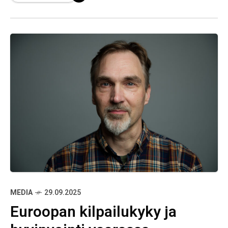
edistetään ympäristönsuojelun nimissä. Jos
aihe oli silloin suhteellisen marginaali, nyt
neljä vuotta
MEDIA
29.09.2025
Euroopan kilpailukyky ja