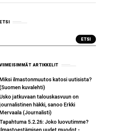
ETSI
ETSI
VIIMEISIMMÄT ARTIKKELIT
Miksi ilmastonmuutos katosi uutisista?
(Suomen kuvalehti)
Usko jatkuvaan talouskasvuun on
journalistinen häkki, sanoo Erkki
Mervaala (Journalisti)
Tapahtuma 5.2.26: Joko luovutimme?
Ilmastoestämisen uudet muodot -