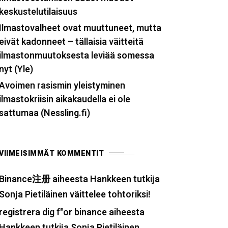
keskustelutilaisuus
Ilmastovalheet ovat muuttuneet, mutta
eivät kadonneet – tällaisia väitteitä
ilmaston­muutoksesta leviää somessa
nyt (Yle)
Avoimen rasismin yleistyminen
ilmastokriisin aikakaudella ei ole
sattumaa (Nessling.fi)
VIIMEISIMMÄT KOMMENTIT
Binance注册
aiheesta
Hankkeen tutkija
Sonja Pietiläinen väittelee tohtoriksi!
registrera dig f"or binance
aiheesta
Hankkeen tutkija Sonja Pietiläinen