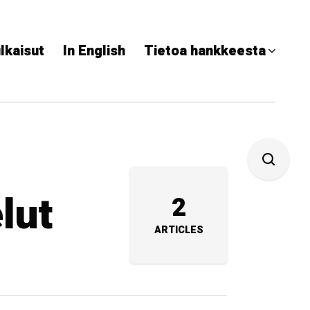
lkaisut
In English
Tietoa hankkeesta
lut
2
ARTICLES